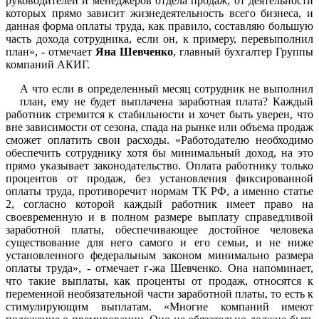
руководителей и менеджеров отдела продаж, от деятельности
которых прямо зависит жизнедеятельность всего бизнеса, и
данная форма оплаты труда, как правило, составляю большую
часть дохода сотрудника, если он, к примеру, перевыполнил
план», - отмечает
Яна Шевченко
, главный бухгалтер Группы
компаний АКИГ.
А что если в определенный месяц сотрудник не выполнил
план, ему не будет выплачена заработная плата? Каждый
работник стремится к стабильности и хочет быть уверен, что
вне зависимости от сезона, спада на рынке или объема продаж
сможет оплатить свои расходы. «Работодателю необходимо
обеспечить сотруднику хотя бы минимальный доход, на это
прямо указывает законодательство. Оплата работнику только
процентов от продаж, без установления фиксированной
оплаты труда, противоречит нормам ТК РФ, а именно статье
2, согласно которой каждый работник имеет право на
своевременную и в полном размере выплату справедливой
заработной платы, обеспечивающее достойное человека
существование для него самого и его семьи, и не ниже
установленного федеральным законом минимально размера
оплаты труда», - отмечает г-жа Шевченко. Она напоминает,
что такие выплаты, как проценты от продаж, относятся к
переменной необязательной части заработной платы, то есть к
стимулирующим выплатам. «Многие компаний имеют