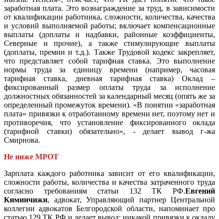
заработная плата. Это вознаграждение за труд, в зависимости
от квалификации работника, сложности, количества, качества
и условий выполняемой работы; включает компенсационные
выплаты (доплаты и надбавки, районные коэффициенты,
Северные и прочие), а также стимулирующие выплаты
(доплаты, премии и т.д.). Также Трудовой кодекс закрепляет,
что представляет собой тарифная ставка. Это выполнение
нормы труда за единицу времени (например, часовая
тарифная ставка, дневная тарифная ставка) Оклад –
фиксированный размер оплаты труда за исполнение
должностных обязанностей за календарный месяц (опять же за
определенный промежуток времени). «В понятии «заработная
плата» привязки к отработанному времени нет, поэтому нет и
противоречия, что установление фиксированного оклада
(тарифной ставки) обязательно», - делает вывод г-жа
Смирнова.
Не ниже МРОТ
Зарплата каждого работника зависит от его квалификации,
сложности работы, количества и качества затраченного труда
согласно требованиям статьи 132 ТК РФ.
Евгений
Киминчижи
, адвокат, Управляющий партнер Центральной
коллегии адвокатов Белгородской области, напоминает про
статью 129 ТК РФ и делает вывод: никакой привязки к окладу