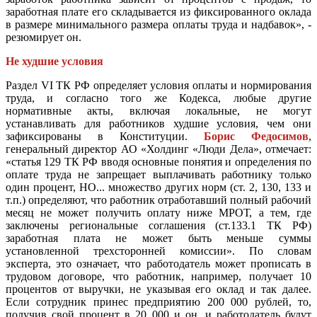
заработная плате его складывается из фиксированного оклада
в размере минимального размера оплаты труда и надбавок», -
резюмирует он.
Не худшие условия
Раздел VI ТК РФ определяет условия оплаты и нормирования
труда, и согласно того же Кодекса, любые другие
нормативные акты, включая локальные, не могут
устанавливать для работников худшие условия, чем они
зафиксированы в Конституции.
Борис Федосимов
,
генеральный директор АО «Холдинг «Люди Дела», отмечает:
«статья 129 ТК РФ вводя основные понятия и определения по
оплате труда не запрещает выплачивать работнику только
один процент, НО... множество других норм (ст. 2, 130, 133 и
т.п.) определяют, что работник отработавший полный рабочий
месяц не может получить оплату ниже МРОТ, а тем, где
заключены региональные соглашения (ст.133.1 ТК РФ)
заработная плата не может быть меньше суммы
установленной трехсторонней комиссии». По словам
эксперта, это означает, что работодатель может прописать в
трудовом договоре, что работник, например, получает 10
процентов от выручки, не указывая его оклад и так далее.
Если сотрудник принес предприятию 200 000 рублей, то,
получив свой процент в 20 000 и он, и работодатель будут