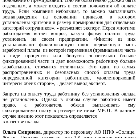
положение о премировании. Оно не обязательно должно быть
отдельным, а может входить в состав положения об оплате
труда. Если компания небольшая, то можно выплачивать
вознаграждения на основании приказов, в котором
установлены критерии и размер премирования для отдельных
категорий сотрудников», - разъясняет эксперт. Перед многими
работодателя встает вопрос, какую форму оплаты труда
установить на своем предприятии. «Многие из них
устанавливают фиксированную плюс переменную часть
заработной платы, из которой переменная (премиальная) часть
в виде процентов или бонусов значительно больше
фиксированной части и дает возможность работнику больше
зарабатывать, стремится отличиться. Это один из самых
распространенных и безопасных способ оплаты труда
определенной категории работников, удовлетворяющий
интересы обеих сторон», - делает вывод эксперт.
Запрета на оплату труда работнику без установления оклада
не установлено. Однако в любом случае работник имеет
право, а работодатель обязан выплачивать ему
фиксированную плату в размере не ниже МРОТ. В данном
случае именно этот показатель определяется
в качестве оклада.
Ольга Смирнова
, директор по персоналу АО НПФ «Солнце.
Жизнь. Пенсия», отмечает, что ТК дает понятие что такое