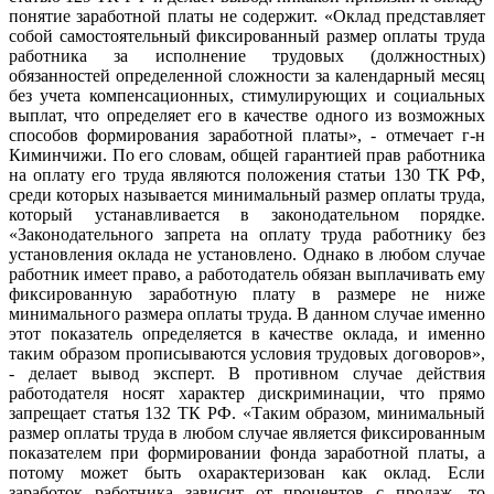
понятие заработной платы не содержит. «Оклад представляет
собой самостоятельный фиксированный размер оплаты труда
работника за исполнение трудовых (должностных)
обязанностей определенной сложности за календарный месяц
без учета компенсационных, стимулирующих и социальных
выплат, что определяет его в качестве одного из возможных
способов формирования заработной платы», - отмечает г-н
Киминчижи. По его словам, общей гарантией прав работника
на оплату его труда являются положения статьи 130 ТК РФ,
среди которых называется минимальный размер оплаты труда,
который устанавливается в законодательном порядке.
«Законодательного запрета на оплату труда работнику без
установления оклада не установлено. Однако в любом случае
работник имеет право, а работодатель обязан выплачивать ему
фиксированную заработную плату в размере не ниже
минимального размера оплаты труда. В данном случае именно
этот показатель определяется в качестве оклада, и именно
таким образом прописываются условия трудовых договоров»,
- делает вывод эксперт. В противном случае действия
работодателя носят характер дискриминации, что прямо
запрещает статья 132 ТК РФ. «Таким образом, минимальный
размер оплаты труда в любом случае является фиксированным
показателем при формировании фонда заработной платы, а
потому может быть охарактеризован как оклад. Если
заработок работника зависит от процентов с продаж, то