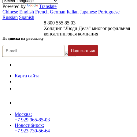
Powered by
Translate
Chinese
English
French
German
Italian
Japanese
Portuguese
Russian
Spanish
8 800 555 85 03
Холдинг "Люди Дела" многопрофильная
консалтинговая компания
Подписка на рассылку
Подписаться
© 1996-2026 «Люди
Дела»
Карта сайта
Политика защиты и обработки персональных данных
Положение о порядке хранения и защиты персональных данных
пользователей
Согласие на обработку персональных данных
Москва:
+7 929 965-85-03
Новосибирск:
+7 923 730-56-64