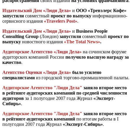
распространения
своих изданий
на условиях франчайзинга
.
Издательский Дом «Люди Дела»
и
ООО «Тревэлерс Кофе»
запустили
совместный
проект по выпуску
информационно-
сервисного издания
«Travelers Post»
.
Издательский Дом «Люди Дела»
и
Business People
Consulting Group
(Лондон)
запустили
совместный
проект по
выпуску
новостного издания
«The Total News»
.
Аудиторское Агентство «Люди Дела»
на сочинском форуме
аудиторских компаний России
получило высшую награду за
качество
.
Агентство Оценки «Люди Дела»
было усилено
специалистами
из городской торгово-промышленной палаты.
Аудиторское Агентство "Люди Дела"
заняло второе место
в рейтинге аудиторских компаний по средней численности
аудиторов
за 1 полугодие 2007 года Журнал
«Эксперт-
Сибирь»
.
Аудиторское Агентство "Люди Дела"
заняло второе место
в рейтинге аудиторских компаний
по итогам работы в I
полугодии 2007 года Журнал
«Эксперт-Сибирь»
.