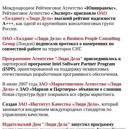
Международное Рейтинговое Агентство
«Юниправекс»
,
Рейтинговое Агентство
«Эксперт» присвоило
ОАО
«Холдингу «Люди Дела»
высший рейтинг надежности
А+++
, как одной из крупнейших консалтинговых групп
России.
ОАО «Холдинг «Люди Дела»
и
Business People Consulting
Group
(Лондон)
подписали протокол о намерениях по
совместной работе
на территории СНГ.
Программное Агентство "Люди Дела"
присоединилось к
партнерской
программе
I
ntel Software Partner Program
(ISPP)
, ориентированной на поддержку независимых
отечественных разработчиков программного обеспечения.
В июне 2007 года
ЗАО «Маркетинговое Агентство «Люди
Дела»
и
ЗАО «Марков и Партнеры»
объявили о слиянии
.
Новая структура будет покрывать все сферы маркетинга.
Создан
ЗАО «Институт Качества «Люди Дела»
, который
занимается внедрением международных стандартов по
управлению качеством.
Издательский Дом "Люди Дела"
запустил программу